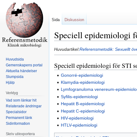
Sida
Diskussion
Speciell epidemiologi 
Hoppa
Hoppa
Huvudartikel:
Referensmetodik: Sexuellt öve
till
till
Huvudsida
navigering
sök
Speciell epidemiologi för STI 
Gemenskapens portal
Aktuella händelser
Gonorré-epidemiologi
Slumpsida
Klamydia-epidemiologi
Hjälp
Lymfogranuloma venereum-epidemiolo
Verktyg
Syfilis-epidemiologi
Vad som länkar hit
Hepatit B-epidemiologi
Relaterade ändringar
Hepatit C-epidemiologi
Specialsidor
Permanent länk
HIV-epidemiologi
Sidinformation
HTLV-epidemiologi
Skriv ut/exportera