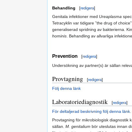
Behandling
[
redigera
]
Genitala infektioner med
Ureaplasma
speci
Tetracyklin var tidigare ”the drug of choice
generaliserad spridning av bakterierna. K
hominis
. Behandling av allvarliga infektion
Prevention
[
redigera
]
Undersökning av partner(s) är sällan relev
Provtagning
[
redigera
]
Följ denna länk
Laboratoriediagnostik
[
redigera
]
För deltaljerad beskrivning följ denna länk
.
Provtagning för mikrobiologisk diagnostik ka
sällan.
M. genitalium
bör uteslutas innan d