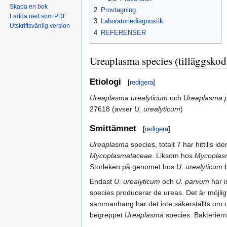
Skapa en bok
2
Provtagning
Ladda ned som PDF
3
Laboratoriediagnostik
Utskriftsvänlig version
4
REFERENSER
Ureaplasma species (tilläggsko
Etiologi
[
redigera
]
Ureaplasma urealyticum
och
Ureaplasma 
27618 (avser
U. urealyticum
)
Smittämnet
[
redigera
]
Ureaplasma
species, totalt 7 har hittills i
Mycoplasmataceae
. Liksom hos
Mycoplas
Storleken på genomet hos
U. urealyticum
b
Endast
U. urealyticum
och
U. parvum
har i
species producerar de ureas. Det är möjligt
sammanhang har det inte säkerställts om d
begreppet
Ureaplasma
species. Bakterierna