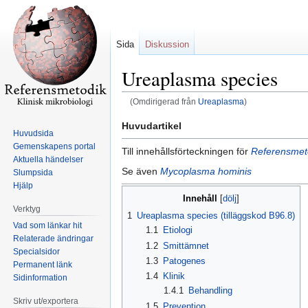
Sida
Diskussion
Ureaplasma species
(Omdirigerad från
Ureaplasma
)
Hoppa
Hoppa
Huvudartikel
Huvudsida
till
till
Gemenskapens portal
Till innehållsförteckningen för
Referensmetod
navigering
sök
Aktuella händelser
Se även
Mycoplasma hominis
Slumpsida
Hjälp
Innehåll
Verktyg
1
Ureaplasma species (tilläggskod B96.8)
Vad som länkar hit
1.1
Etiologi
Relaterade ändringar
1.2
Smittämnet
Specialsidor
1.3
Patogenes
Permanent länk
1.4
Klinik
Sidinformation
1.4.1
Behandling
Skriv ut/exportera
1.5
Prevention