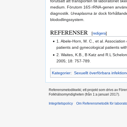
förutsatt att transporten till laboratoriet 
medium. Förutom 16S rRNA-genen används 
diagnostik.
Ureaplasma
är dock förhålland
blododlingssystem.
REFERENSER
[
redigera
]
1. Abele-Horn, M. C., et al. Association
patients and gynecological patients wit
2. Waites, K.B., B Katz and R.L Schel
2005; 18: 757-789.
Kategorier
:
Sexuellt överförbara infektion
Referensmetodikwiki; ett projekt som drivs av Före
Folkhälsomyndigheten (från 1:a januari 2017).
Integritetspolicy
Om Referensmetodik för laborato