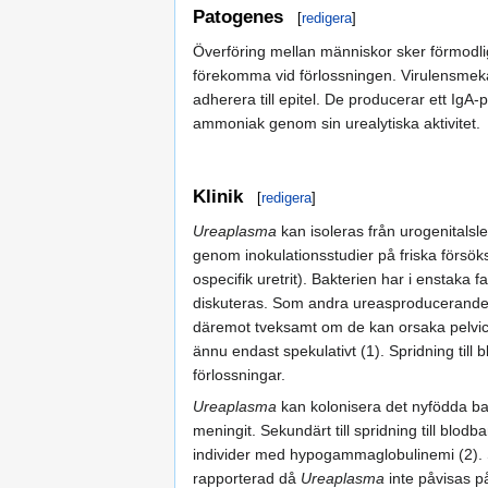
Patogenes
[
redigera
]
Överföring mellan människor sker förmodlige
förekomma vid förlossningen. Virulensmek
adherera till epitel. De producerar ett IgA
ammoniak genom sin urealytiska aktivitet.
Klinik
[
redigera
]
Ureaplasma
kan isoleras från urogenitalsle
genom inokulationsstudier på friska försöks
ospecifik uretrit). Bakterien har i enstaka
diskuteras. Som andra ureasproducerande b
däremot tveksamt om de kan orsaka pelvic 
ännu endast spekulativt (1). Spridning ti
förlossningar.
Ureaplasma
kan kolonisera det nyfödda ba
meningit. Sekundärt till spridning till blod
individer med hypogammaglobulinemi (2). Så
rapporterad då
Ureaplasma
inte påvisas på