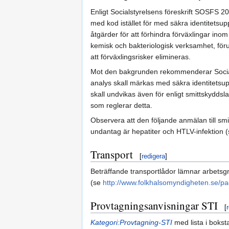
Enligt Socialstyrelsens föreskrift SOSFS 
med kod istället för med säkra identitetsup
åtgärder för att förhindra förväxlingar inom 
kemisk och bakteriologisk verksamhet, för
att förväxlingsrisker elimineras.
Mot den bakgrunden rekommenderar Socialsty
analys skall märkas med säkra identitetsup
skall undvikas även för enligt smittskyddsl
som reglerar detta.
Observera att den följande anmälan till s
undantag är hepatiter och HTLV-infektion (
Transport
[
redigera
]
Beträffande transportlådor lämnar arbetsgr
(se
http://www.folkhalsomyndigheten.se/pag
Provtagningsanvisningar STI
[
Kategori:Provtagning-STI
med lista i bokst