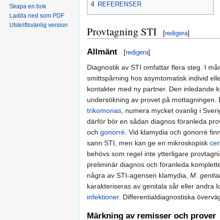
4
REFERENSER
Skapa en bok
Ladda ned som PDF
Utskriftsvänlig version
Provtagning STI
[
redigera
]
Allmänt
[
redigera
]
Diagnostik av STI omfattar flera steg. I må
smittspårning hos asymtomatisk individ elle
kontakter med ny partner. Den inledande kl
undersökning av provet på mottagningen. Dia
trikomonas
, numera mycket ovanlig i Sveri
därför bör en sådan diagnos föranleda pr
och
gonorré
. Vid klamydia och gonorré finn
sann STI, men kan ge en mikroskopisk
cer
behövs som regel inte ytterligare provtagnin
preliminär diagnos och föranleda komplette
några av STI-agensen klamydia,
M. genita
karakteriseras av genitala sår eller andra 
infektioner
. Differentialdiagnostiska övervä
Märkning av remisser och prover