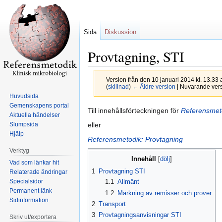
Sida
Diskussion
Provtagning, STI
Version från den 10 januari 2014 kl. 13.33
(
skillnad
)
← Äldre version
| Nuvarande versi
Huvudsida
Gemenskapens portal
Hoppa
Hoppa
Till innehållsförteckningen för
Referensmetod
Aktuella händelser
till
till
eller
Slumpsida
navigering
sök
Hjälp
Referensmetodik: Provtagning
Verktyg
Innehåll
Vad som länkar hit
1
Provtagning STI
Relaterade ändringar
Specialsidor
1.1
Allmänt
Permanent länk
1.2
Märkning av remisser och prover
Sidinformation
2
Transport
3
Provtagningsanvisningar STI
Skriv ut/exportera