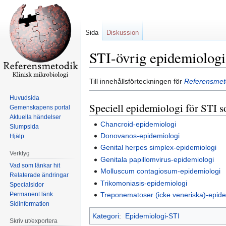
Sida
Diskussion
STI-övrig epidemiologi
Hoppa
Hoppa
Till innehållsförteckningen för
Referensmetod
till
till
Huvudsida
navigering
sök
Speciell epidemiologi för STI s
Gemenskapens portal
Aktuella händelser
Chancroid-epidemiologi
Slumpsida
Donovanos-epidemiologi
Hjälp
Genital herpes simplex-epidemiologi
Verktyg
Genitala papillomvirus-epidemiologi
Vad som länkar hit
Molluscum contagiosum-epidemiologi
Relaterade ändringar
Trikomoniasis-epidemiologi
Specialsidor
Permanent länk
Treponematoser (icke veneriska)-epide
Sidinformation
Kategori
:
Epidemiologi-STI
Skriv ut/exportera