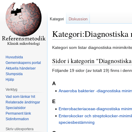
Kategori
Diskussion
Kategori:Diagnostiska 
Hoppa
Hoppa
Kategori som listar diagnostiska minimikriter
till
till
Huvudsida
Sidor i kategorin "Diagnostiska
navigering
sök
Gemenskapens portal
Aktuella händelser
Följande 19 sidor (av totalt 19) finns i den
Slumpsida
Hjälp
A
Verktyg
Anaeroba bakterier -diagnostiska minimi
Vad som länkar hit
E
Relaterade ändringar
Specialsidor
Enterobacteriaceae-diagnostiska minimi
Permanent länk
Enterokocker och streptokocker-minimikr
Sidinformation
speciesbestämning
Skriv ut/exportera