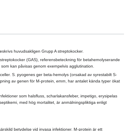
beskrivs huvudsakligen Grupp A streptokocker.
streptokocker (GAS), referensbeteckning för betahemolyserande
en, som kan påvisas genom exempelvis agglutination.
ieceller. S. pyogenes ger beta-hemolys (orsakad av syrestabilt S-
typning av genen för M-protein,
emm
, har antalet kända typer ökat
fektioner som halsfluss, scharlakansfeber, impetigo, erysipelas
septikemi, med hög mortalitet, är anmälningspliktiga enligt
rskild betydelse vid invasa infektioner. M-protein är ett