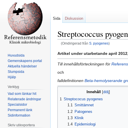
Sida
Diskussion
Streptococcus pyogen
(Omdirigerad från
S. pyogenes
)
Hoppa
Hoppa
Artikel under utarbetande april 20
Huvudsida
till
till
Gemenskapens portal
Till innehållsförteckningen för
Referens
navigering
sök
Aktuella händelser
Slumpsida
och
Hjälp
falldefinitionen
Beta-hemolyserande gru
Verktyg
Innehåll
Vad som länkar hit
1
Streptococus pyogenes
Relaterade ändringar
Specialsidor
1.1
Smittämnet
Permanent länk
1.2
Patogenes
Sidinformation
1.3
Klinik
1.4
Epidemiologi
Skriv ut/exportera