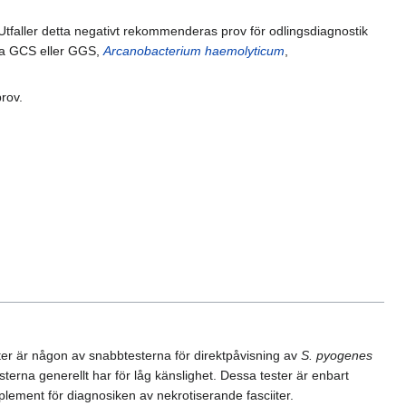
 Utfaller detta negativt rekommenderas prov för odlingsdiagnostik
ra GCS eller GGS,
Arcanobacterium haemolyticum
,
rov.
lliter är någon av snabbtesterna för direktpåvisning av
S. pyogenes
terna generellt har för låg känslighet. Dessa tester är enbart
ement för diagnosiken av nekrotiserande fasciiter.