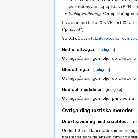
pyrrolidonylaminopeptidas (PYR)-te
Slutlig verifiering:
Grupptillhörighete
I tveksamma fall utförs VP-test för att 
(”pinpoint”).
Se också avsnitt
Enterokocker och stre
Nedre luftvägar
[
redigera
]
Odlingspåvisningen följer de allmänna 
Blododlingar
[
redigera
]
Odlingspåvisningen följer de allmänna 
Hud och mjukdelar
[
redigera
]
Odlingspåvisningen följer principerna i
Övriga diagnostiska metoder
[
Direktpåvisning med snabbtest
[
re
Under 80-talet lanserades immunologis
prestanda som de enzymimmunologiska e