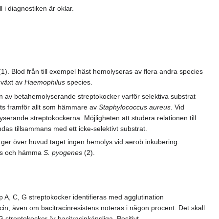
 i diagnostiken är oklar.
. Blod från till exempel häst hemolyseras av flera andra species
a växt av
Haemophilus
species.
 av betahemolyserande streptokocker varför selektiva substrat
nts framför allt som hämmare av
Staphylococcus aureus
. Vid
serande streptokockerna. Möjligheten att studera relationen till
ndas tillsammans med ett icke-selektivt substrat.
ger över huvud taget ingen hemolys vid aerob inkubering.
eras och hämma
S. pyogenes
(2).
, C, G streptokocker identifieras med agglutination
acin, även om bacitracinresistens noteras i någon procent. Det skall
streptokocker är bacitracinkänsliga. Positivt