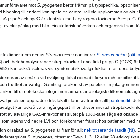
 Immunförsvaret mot
S. pyogenes
beror främst på typspecifika, opsonisera
 bindning till endotel kan spela en central roll vid uppkomsten av akut
sAg speA och speC är identiska med erytrogena toxinerna A resp. C. Gen
gt cytokinpåslag med bl.a. cirkulatorisk påverkan och organsvikt som föl
gsinfektioner inom genus
Streptococcus
dominerar
S. pneumoniae
(
otit
,
a
 och betahemolyserande streptokocker Lancefield grupp G (GGS) är känd
BS) kan också isoleras vid symtomatisk svalginfektion men dess bety
teriseras av smärta vid sväljning, lokal rodnad i farynx och tonsiller, 
h trötthet är vanligt. Samtidig förekomst av petekier i mjuka gommen, i
anken till streptokocketiologi, men annars är etiologisk differentialdiag
valginfektion uppträder dels lokalt i form av framför allt
peritonsillit
, de
e. Svalget kan också vara ingångsport till en disseminerad streptokockin
 av allvarliga GAS-infektioner i slutet på 1980-talet sågs ett ökande an
 som agens vid nedre LVI och förekommer främst hos patienter med n
tion orsakad av
S. pyogenes
är framför allt
nekrotiserande fasciit (Nf)
. 
 Undantagslöst
S. pyogenes
, oftast av T-typ 1, 3, 12 eller 28 etiologis