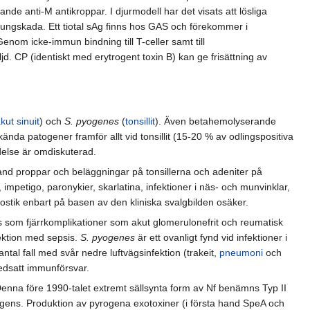
nde anti-M antikroppar. I djurmodell har det visats att lösliga
 lungskada. Ett tiotal sAg finns hos GAS och förekommer i
om icke-immun bindning till T-celler samt till
jd. CP (identiskt med erytrogent toxin B) kan ge frisättning av
kut sinuit
) och
S. pyogenes
(
tonsillit
). Även betahemolyserande
a patogener framför allt vid tonsillit (15-20 % av odlingspositiva
delse är omdiskuterad.
ibland proppar och beläggningar på tonsillerna och adeniter på
mpetigo, paronykier, skarlatina, infektioner i näs- och munvinklar,
nostik enbart på basen av den kliniska svalgbilden osäker.
ls som fjärrkomplikationer som akut glomerulonefrit och reumatisk
fektion med sepsis.
S. pyogenes
är ett ovanligt fynd vid infektioner i
tal fall med svår nedre luftvägsinfektion (trakeit,
pneumoni
och
edsatt immunförsvar.
Denna före 1990-talet extremt sällsynta form av Nf benämns Typ II
kt agens. Produktion av pyrogena exotoxiner (i första hand SpeA och