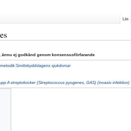
Läs
es
12, ännu ej godkänd genom konsensusförfarande
metodik:Smittskyddslagens sjukdomar
pp A streptokocker (Streptococcus pyogenes, GAS) (invasiv infektion)