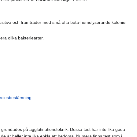
sitiva och framträder med små ofta beta-hemolyserande kolonier
lera olika bakteriearter.
peciesbestämning
n grundades på agglutinationsteknik. Dessa test har inte lika goda
är heller inte lika enkla att bedöma. Numera finns test som i