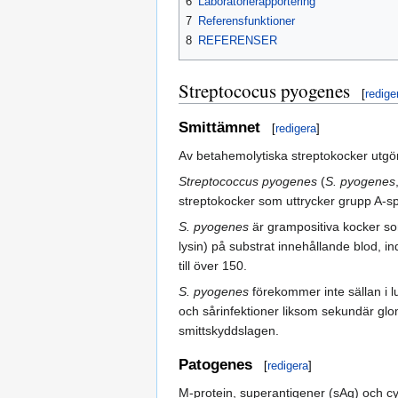
6
Laboratorierapportering
7
Referensfunktioner
8
REFERENSER
Streptococus pyogenes
[
redige
Smittämnet
[
redigera
]
Av betahemolytiska streptokocker utgör
Streptococcus pyogenes
(
S. pyogenes
streptokocker som uttrycker grupp A-sp
S. pyogenes
är grampositiva kocker som
lysin) på substrat innehållande blod, i
till över 150.
S. pyogenes
förekommer inte sällan i l
och sårinfektioner liksom sekundär glom
smittskyddslagen.
Patogenes
[
redigera
]
M-protein, superantigener (sAg) och cy