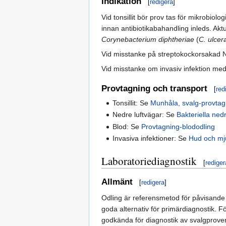
Indikation
[
redigera
]
Vid tonsillit bör prov tas för mikrobiol
innan antibiotikabahandling inleds. Aktu
Corynebacterium diphtheriae
(
C. ulcer
Vid misstanke på streptokockorsakad NL
Vid misstanke om invasiv infektion me
Provtagning och transport
[
red
Tonsillit: Se
Munhåla, svalg-provtag
Nedre luftvägar: Se
Bakteriella ned
Blod: Se
Provtagning-blododling
Invasiva infektioner: Se
Hud och mju
Laboratoriediagnostik
[
rediger
Allmänt
[
redigera
]
Odling är referensmetod för påvisand
goda alternativ för primärdiagnostik. F
godkända för diagnostik av svalgprover