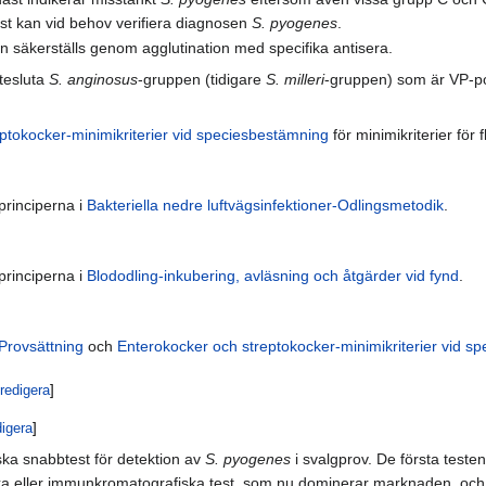
st kan vid behov verifiera diagnosen
S. pyogenes
.
n säkerställs genom agglutination med specifika antisera.
utesluta
S. anginosus
-gruppen (tidigare
S. milleri
-gruppen) som är VP-po
ptokocker-minimikriterier vid speciesbestämning
för minimikriterier för f
principerna i
Bakteriella nedre luftvägsinfektioner-Odlingsmetodik
.
principerna i
Blododling-inkubering, avläsning och åtgärder vid fynd
.
Provsättning
och
Enterokocker och streptokocker-minimikriterier vid s
redigera
]
digera
]
ka snabbtest för detektion av
S. pyogenes
i svalgprov. De första teste
ller immunkromatografiska test, som nu dominerar marknaden, och de 