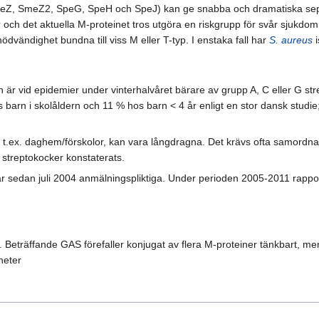
, SmeZ2, SpeG, SpeH och SpeJ) kan ge snabba och dramatiska septisk
och det aktuella M-proteinet tros utgöra en riskgrupp för svår sjukdom.
dvändighet bundna till viss M eller T-typ. I enstaka fall har
S. aureus
i
n är vid epidemier under vinterhalvåret bärare av grupp A, C eller G st
barn i skolåldern och 11 % hos barn < 4 år enligt en stor dansk studie
om t.ex. daghem/förskolor, kan vara långdragna. Det krävs ofta samord
streptokocker konstaterats.
r sedan juli 2004 anmälningspliktiga. Under perioden 2005-2011 rapporte
Beträffande GAS förefaller konjugat av flera M-proteiner tänkbart, 
heter