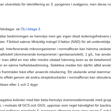
r utvecklats för identifiering av
S. pyogenes
i svalgprov, men deras roll
rblodagar, se
ÖLI-bilaga 3
.
ttar bedömningen av hemolys men ger ingen ökad isoleringsfrekvens (1)
ester. Fårblod saknar tillräcklig mängd V-faktor (NAD) för att understödj
at):
Interfererande mikroorganismer i normalfloran kan hämma utväxten
allviolett
(dominerande komponenet i gentianaviolett), 1 g/L, har anvä
r man alltid en mer eller mindre uttalad hämning även av de betahemoly
t ger en sämre helhetsbedömning. Selektiva medier bör därför alltid anvä
framträder bäst efter anaerob inkubering. Ett växlande antal stammar 
tiv effekt genom att andra streptokockarter i normalfloran kan stimul
läses efter 1 och 2 dygn.
negativa kolonier med klar beta-hemolys överensstämmande med grupp A
s
, i motsats till GCS och GGS, uppvisar som regel känslighet för bacitr
dast indikerar misstänkt
S. pyogenes
eftersom även vissa grupp C och G 