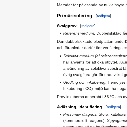
Metoder för påvisande av nukleinsyra ha
Primärisolering
[
redigera
]
Svalgprov
[
redigera
]
Referensmedium:
Dubbelskiktad få
Den dubbelskiktade blodplattan underlä
och föranleder därför fler verifieringst
Selektivt medium (ej referenssubstr
har använts för att öka utbytet.
Krist
användning av selektiva substrat få
övrig svalgflora går förlorad vilke
Utodling och inkubering:
Hemolysen 
Inkubering i CO
-miljö kan ha nega
2
Prov inkuberas anaerobt i 36 ºC och av
Avläsning, identifiering
[
redigera
]
Presumtiv diagnos:
Stora, katalsas
(kommersiellt reagens).
S pyogene
observeras att en bacitracinzon en