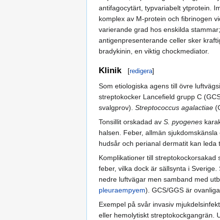
antifagocytärt, typvariabelt ytprotein.
komplex av M-protein och fibrinogen vid
varierande grad hos enskilda stammar; 
antigenpresenterande celler sker krafti
bradykinin, en viktig chockmediator.
Klinik
[
redigera
]
Som etiologiska agens till övre luftvä
streptokocker Lancefield grupp C (GCS)
svalgprov).
Streptococcus agalactiae
(G
Tonsillit orskadad av
S. pyogenes
karak
halsen. Feber, allmän sjukdomskänsla oc
hudsår och perianal dermatit kan leda t
Komplikationer till streptokockorsakad s
feber, vilka dock är sällsynta i Sverig
nedre luftvägar men samband med utbrott
pleuraempyem
). GCS/GGS är ovanliga
Exempel på svår invasiv mjukdelsinfek
eller hemolytiskt streptokockgangrän.