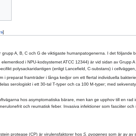
ra
]
 grupp A, B, C och G de viktigaste humanpatogenerna. I det följande 
, elementkod i NPU-kodsystemet ATCC 12344) är vid sidan av Grupp A 
ecifikt polysackaridantigen (enligt Lancefield, C-substans) i cellvägg
 i preparat framträder i långa kedjor om ett flertal individuella bakter
ndelas serologiskt i ett 30-tal T-typer och ca 100 M-typer; med sekvens
uftvägarna hos asymptomatiska bärare, men kan ge upphov till en rad in
erulonefrit och reumatisk feber. Invasiva infektioner som fasciiter och 
stein protease (CP) är virulensfaktorer hos
S. pyogenes
som är av av sä