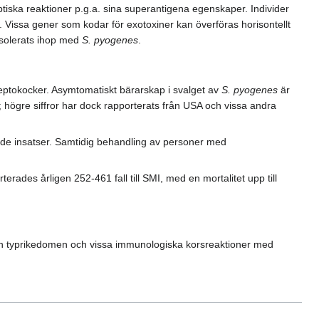
a reaktioner p.g.a. sina superantigena egenskaper. Individer
 Vissa gener som kodar för exotoxiner kan överföras horisontellt
solerats ihop med
S. pyogenes
.
reptokocker. Asymtomatiskt bärarskap i svalget av
S. pyogenes
är
; högre siffror har dock rapporterats från USA och vissa andra
nade insatser. Samtidig behandling av personer med
rades årligen 252-461 fall till SMI, med en mortalitet upp till
men typrikedomen och vissa immunologiska korsreaktioner med