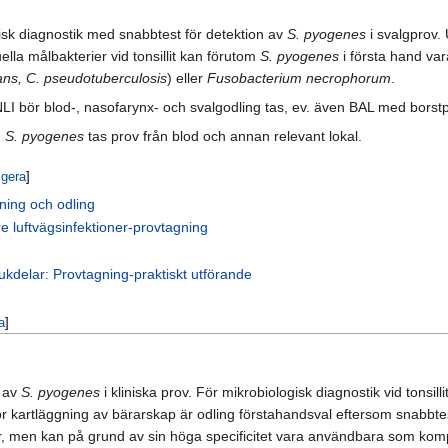
ogisk diagnostik med snabbtest för detektion av
S. pyogenes
i svalgprov.
ella målbakterier vid tonsillit kan förutom
S. pyogenes
i första hand va
ans, C. pseudotuberculosis
) eller
Fusobacterium necrophorum
.
I bör blod-, nasofarynx- och svalgodling tas, ev. även BAL med borstp
d
S. pyogenes
tas prov från blod och annan relevant lokal.
igera
]
ning och odling
re luftvägsinfektioner-provtagning
kdelar: Provtagning-praktiskt utförande
a
]
e av
S. pyogenes
i kliniska prov. För mikrobiologisk diagnostik vid tonsi
ör kartläggning av bärarskap är odling förstahandsval eftersom snabbtes
, men kan på grund av sin höga specificitet vara användbara som kompl