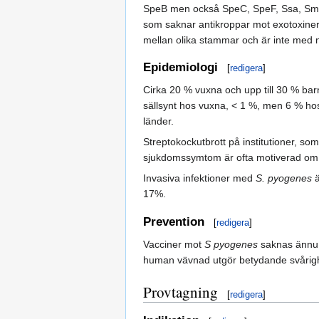
SpeB men också SpeC, SpeF, Ssa, SmeZ
som saknar antikroppar mot exotoxiner 
mellan olika stammar och är inte med nö
Epidemiologi
[
redigera
]
Cirka 20 % vuxna och upp till 30 % bar
sällsynt hos vuxna, < 1 %, men 6 % hos 
länder.
Streptokockutbrott på institutioner, s
sjukdomssymtom är ofta motiverad om 
Invasiva infektioner med
S. pyogenes
ä
17%.
Prevention
[
redigera
]
Vacciner mot
S pyogenes
saknas ännu. 
human vävnad utgör betydande svårig
Provtagning
[
redigera
]