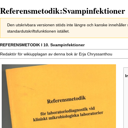
Referensmetodik:Svampinfektioner
Hoppa
Hoppa
Den utskrivbara versionen stöds inte längre och kanske innehålle
till
till
standardutskriftsfunktionen istället.
navigering
sök
REFERENSMETODIK I 10. Svampinfektioner
Redaktör för wikiupplagan av denna bok är Erja Chryssanthou
I