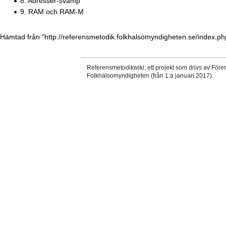
8. Adresser-svamp
9. RAM och RAM-M
Hämtad från "
http://referensmetodik.folkhalsomyndigheten.se/index.p
Referensmetodikwiki; ett projekt som drivs av Före
Folkhälsomyndigheten (från 1:a januari 2017).