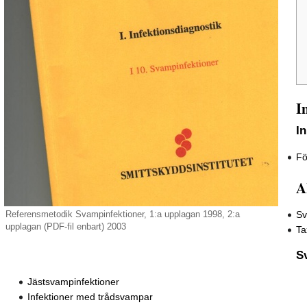
I
I
Fö
A
Sv
Referensmetodik Svampinfektioner, 1:a upplagan 1998, 2:a
upplagan (PDF-fil enbart) 2003
Ta
S
Jästsvampinfektioner
Infektioner med trådsvampar