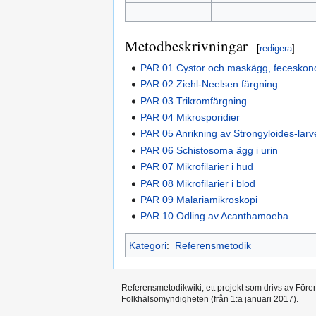
Metodbeskrivningar
[
redigera
]
PAR 01 Cystor och maskägg, feceskonc
PAR 02 Ziehl-Neelsen färgning
PAR 03 Trikromfärgning
PAR 04 Mikrosporidier
PAR 05 Anrikning av Strongyloides-larv
PAR 06 Schistosoma ägg i urin
PAR 07 Mikrofilarier i hud
PAR 08 Mikrofilarier i blod
PAR 09 Malariamikroskopi
PAR 10 Odling av Acanthamoeba
Kategori
:
Referensmetodik
Referensmetodikwiki; ett projekt som drivs av Före
Folkhälsomyndigheten (från 1:a januari 2017).