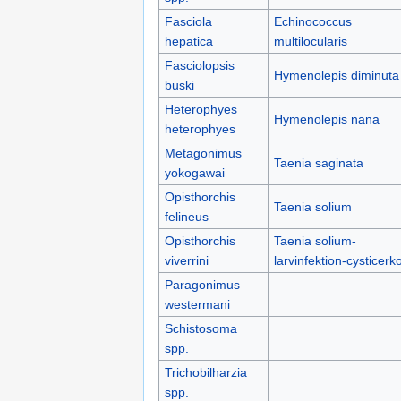
Fasciola
Echinococcus
hepatica
multilocularis
Fasciolopsis
Hymenolepis diminuta
buski
Heterophyes
Hymenolepis nana
heterophyes
Metagonimus
Taenia saginata
yokogawai
Opisthorchis
Taenia solium
felineus
Opisthorchis
Taenia solium-
viverrini
larvinfektion-cysticerk
Paragonimus
westermani
Schistosoma
spp.
Trichobilharzia
spp.