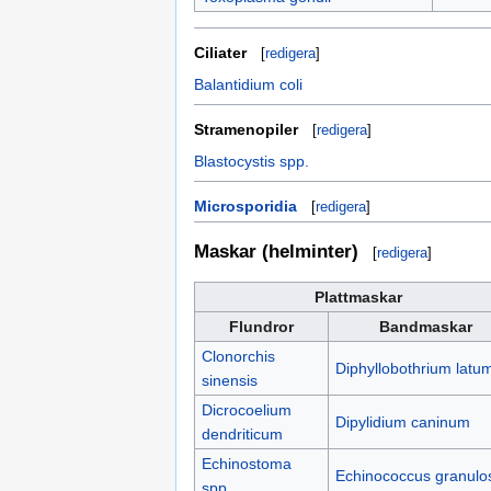
Ciliater
[
redigera
]
Balantidium coli
Stramenopiler
[
redigera
]
Blastocystis spp.
Microsporidia
[
redigera
]
Maskar (helminter)
[
redigera
]
Plattmaskar
Flundror
Bandmaskar
Clonorchis
Diphyllobothrium latu
sinensis
Dicrocoelium
Dipylidium caninum
dendriticum
Echinostoma
Echinococcus granulo
spp.