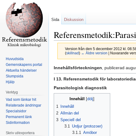
Sida
Diskussion
Referensmetodik:Parasi
Version från den 5 december 2012 kl. 08.5
(
skillnad
)
← Äldre version
| Nuvarande versi
Huvudsida
Gemenskapens portal
Hoppa
Hoppa
Innehållsförteckningen
, publicerad augu
Aktuella händelser
till
till
Slumpsida
I 13. Referensmetodik för laboratoriedia
navigering
sök
Hjälp
Parasitologisk diagnostik
Verktyg
Innehåll
Vad som länkar hit
Relaterade ändringar
1
Innehåll
Specialsidor
2
Allmän del
Permanent länk
3
Speciell del
Sidinformation
3.1
Urdjur (protozoer)
3.1.1
Amöbor
Skriv ut/exportera