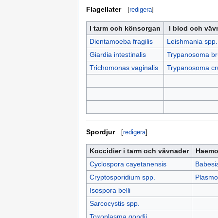
Flagellater
[
redigera
]
I tarm och könsorgan
I blod och väv
Dientamoeba fragilis
Leishmania spp.
Giardia intestinalis
Trypanosoma br
Trichomonas vaginalis
Trypanosoma cr
Spordjur
[
redigera
]
Koccidier i tarm och vävnader
Haemos
Cyclospora cayetanensis
Babesi
Cryptosporidium spp.
Plasmo
Isospora belli
Sarcocystis spp.
Toxoplasma gondii