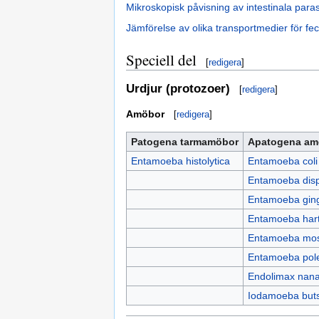
Mikroskopisk påvisning av intestinala paras
Jämförelse av olika transportmedier för fe
Speciell del
[
redigera
]
Urdjur (protozoer)
[
redigera
]
Amöbor
[
redigera
]
Patogena tarmamöbor
Apatogena amö
Entamoeba histolytica
Entamoeba coli
Entamoeba dis
Entamoeba ging
Entamoeba har
Entamoeba mos
Entamoeba pole
Endolimax nan
Iodamoeba butsc